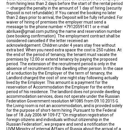
from hiring less than 2 days before the start of the rental period
— charged the penalty in the amount of 1 day of hiring (security
Deposit is not refundable). If You cancel the booking no later
than 2 days prior to arrival, the Deposit will be fully refunded. For
waiver of hiring of premises the employer must send a
message to the phone number +79120591411 or e-mail
abriluxe@gmail.com putting the name and reservation number
(see booking confirmation). The employment contract shall be
considered cancelled if the letter received an
acknowledgement. Children under 4 years stay free without
extra bed. When you need extra space the cost is 250 rubles. At
the end of the period of tenancy, the tenant must vacate the
premises by 12.00 or extend tenancy by paying the proposed
period. The extension of the recruitment period is only in the
absence of recruitment in this dwelling other person. In the case
of a reduction by the Employer of the term of tenancy, the
Landlord charged the cost of one night stay following actually
lived by the Employer. This amount is a payment for the
reservation of Accommodation the Employer for the entire
period of his residence. The landlord does not provide dwelling
accommodation services, does not operate under the Russian
Federation Government resolution №1085 from 09.10.2015 G.
the Living room is not an accommodation, and is provided solely
for the purpose of short-term hiring. Pursuant to the Federal
law of 18 July 2006 № 109-FZ "On migration registration of
foreign citizens and individuals without citizenship in the
Russian Federation", we prepare and send a notification the
UVM Ministry of internal Affairs of Russia about the arrival of a