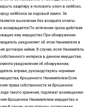
акрыть квартиру и положить ключ в кейбокс,
рцу кейбокса на кодовый замок. За
твляется выселение без возврата оплаты
е возвращается.По истечение срока действия
лежащее ему имущество.При обнаружении
ймодатель уведомляет об этом Нанимателя в
ия договора найма. В случае, если Наниматель
собственного интереса в данном имуществе,
 момента уведомления об обнаружении,
датель вправе, руководствуясь нормами
имущества, брошенного Нанимателем.Если
ения права собственности за брошенное
 ходе такого хранения, подлежат возмещению
ения брошенное Нанимателем имущество и
цам.В случае, если стороны согласовали