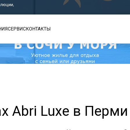
волюции,
НИЯ
СЕРВИС
КОНТАКТЫ
х Abri Luxe в Перми