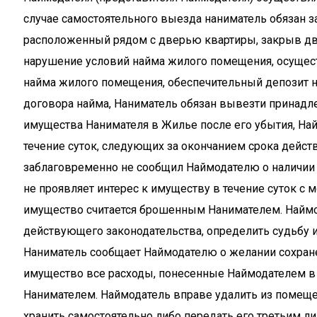
случае самостоятельного выезда наниматель обязан з
расположенный рядом с дверью квартиры, закрыв две
нарушение условий найма жилого помещения, осущес
найма жилого помещения, обеспечительный депозит н
договора найма, Наниматель обязан вывезти принад
имущества Нанимателя в Жилье после его убытия, На
течение суток, следующих за окончанием срока действ
заблаговременно не сообщил Наймодателю о наличии 
не проявляет интерес к имуществу в течение суток с
имущество считается брошенным Нанимателем. Наймо
действующего законодательства, определить судьбу 
Наниматель сообщает Наймодателю о желании сохран
имущество все расходы, понесенные Наймодателем в
Нанимателем. Наймодатель вправе удалить из помещ
хранить самостоятельно либо передать его третьим ли