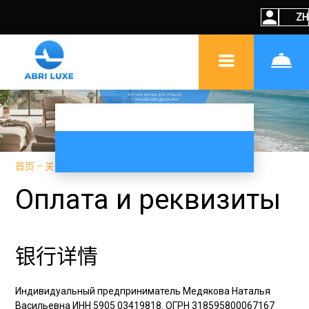
ZH
首页
–
关于我们
–
支付和支付详情
Оплата и реквизиты
银行详情
Индивидуальный предприниматель Медякова Наталья
Васильевна ИНН 5905 03419818. ОГРН 318595800067167