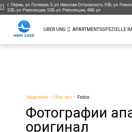
г. Пермь, ул. Полевая, 5; ул. Николая Островского, 93Б; ул. Рево
52Б; ул. Революции, 52В; ул. Революции, 48В; ул. ...
ÜBER UNS
APARTMENTS
SPEZIELLE R
Hauptseite
–
Über uns
–
Fotos
Фотографии апа
оригинал